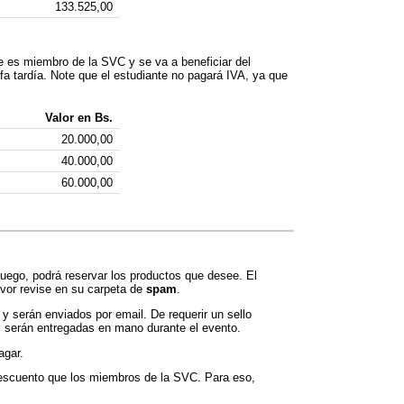
133.525,00
te es miembro de la SVC y se va a beneficiar del
ifa tardía. Note que el estudiante no pagará IVA, ya que
Valor en Bs.
20.000,00
40.000,00
60.000,00
Luego, podrá reservar los productos que desee. El
avor revise en su carpeta de
spam
.
 y serán enviados por email. De requerir un sello
as serán entregadas en mano durante el evento.
agar.
descuento que los miembros de la SVC. Para eso,