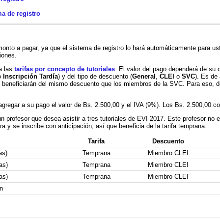
ma de registro
onto a pagar, ya que el sistema de registro lo hará automáticamente para ust
iones.
a las
tarifas por concepto de tutoriales
. El valor del pago dependerá de su c
o
Inscripción Tardía
) y del tipo de descuento (
General
,
CLEI
o
SVC
). Es de
e beneficiarán del mismo descuento que los miembros de la SVC. Para eso, d
agregar a su pago el valor de Bs. 2.500,00 y el IVA (9%). Los Bs. 2.500,00 c
n profesor que desea asistir a tres tutoriales de EVI 2017. Este profesor no
a y se inscribe con anticipación, así que beneficia de la tarifa temprana.
Tarifa
Descuento
as)
Temprana
Miembro CLEI
as)
Temprana
Miembro CLEI
as)
Temprana
Miembro CLEI
n