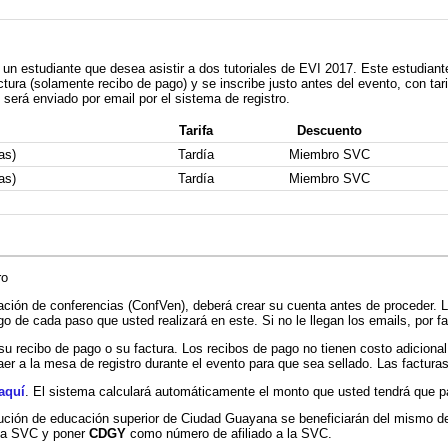
 un estudiante que desea asistir a dos tutoriales de EVI 2017. Este estudian
tura (solamente recibo de pago) y se inscribe justo antes del evento, con tar
será enviado por email por el sistema de registro.
Tarifa
Descuento
as)
Tardía
Miembro SVC
as)
Tardía
Miembro SVC
ro
ación de conferencias (ConfVen), deberá crear su cuenta antes de proceder. 
o de cada paso que usted realizará en este. Si no le llegan los emails, por f
su recibo de pago o su factura. Los recibos de pago no tienen costo adicional
aer a la mesa de registro durante el evento para que sea sellado. Las factur
aquí
. El sistema calculará automáticamente el monto que usted tendrá que p
itución de educación superior de Ciudad Guayana se beneficiarán del mismo 
 la SVC y poner
CDGY
como número de afiliado a la SVC.