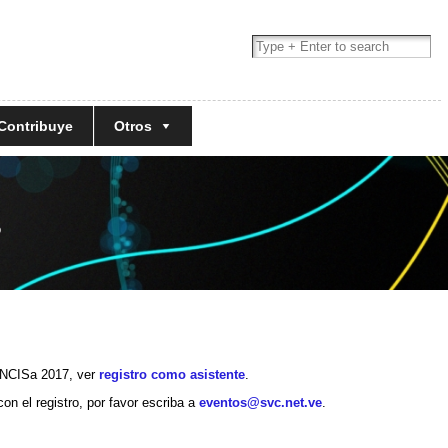
Contribuye
Otros
s
CoNCISa 2017, ver
registro como asistente
.
on el registro, por favor escriba a
eventos@svc.net.ve
.