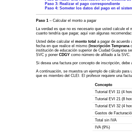
Paso 3
: Realizar el pago correspondiente
Paso 4
: Someter los datos del pago en el siste
Paso 1
– Calcular el monto a pagar
La verdad es que no es necesario que usted calcule el m
cuanto tendría que pagar, aquí van algunas recomendac
Usted debe calcular el
monto total
a pagar de acuerdo 
fecha en que realice el mismo (
Inscripción Temprana
institución de educación superior de Ciudad Guayana s
SVC y poner
CDGY
como número de afiliado a la SVC.
Si desea una factura por concepto de inscripción, debe 
A continuación, se muestra un ejemplo de cálculo para u
que es miembro del CLEI. El profesor requiere una factur
Concepto
Tutorial EVI 11 (4 hor
Tutorial EVI 21 (8 hor
Tutorial EVI 32 (4 hor
Gastos de Facturació
Total sin IVA
IVA (9%)