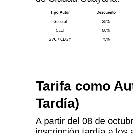
Tipo Autor
Descuento
General
25%
CLEI
50%
SVC / CDGY
75%
Tarifa como Aut
Tardía)
A partir del 08 de octub
inscripción tardía a los