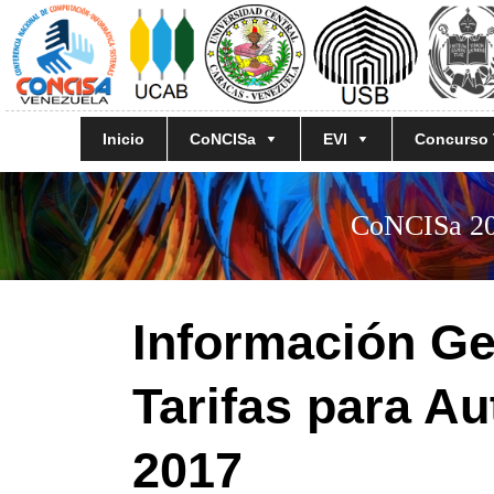
Inicio
CoNCISa
EVI
Concurso
CoNCISa 201
Información Ge
Tarifas para A
2017