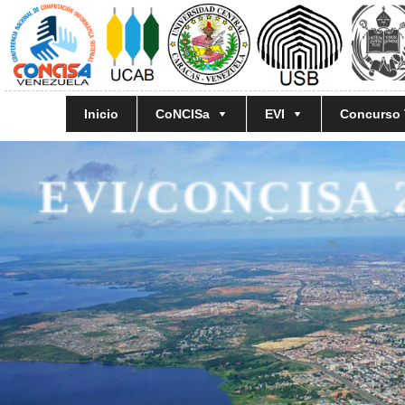
Inicio
CoNCISa
EVI
Concurso
EVI/CONCI