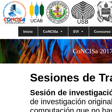
Inicio
CoNCISa
EVI
Concurso
CoNCISa 2017 
Sesiones de Tr
Sesión de investigaci
de investigación origin
computación que no hay