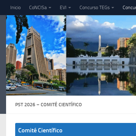
Inicio
CoNCISa
EVI
Concurso TEGs
Concu
Skip to content
PST 2026 – COMITÉ CIENTÍFICO
Comité Científico