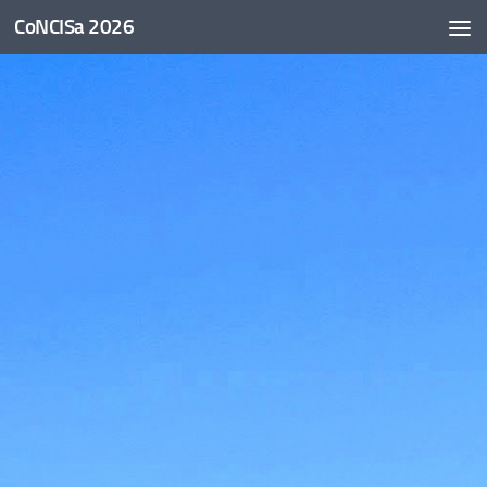
CoNCISa 2026
Skip to content