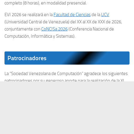
completo (8 horas), en modalidad presencial.
EVI 2026 se realizará en la
Facultad de Ciencias
de la
UCV
(Universidad Central de Venezuela) del XX al XX de XXX de 2026,
conjuntamente con
CoNCISa 2026
(Conferencia Nacional de
Computación, Informática y Sistemas).
Patrocinadores
La “Sociedad Venezolana de Computación” agradece los siguientes
patrocinadores por su generoso aporte para la realización de la XI
Conferencia Nacional de Computación, Informática y Sistemas
(
CoNCISa 2026
) y la XI Escuela Venezolana de Informática (
EVI
2026
).