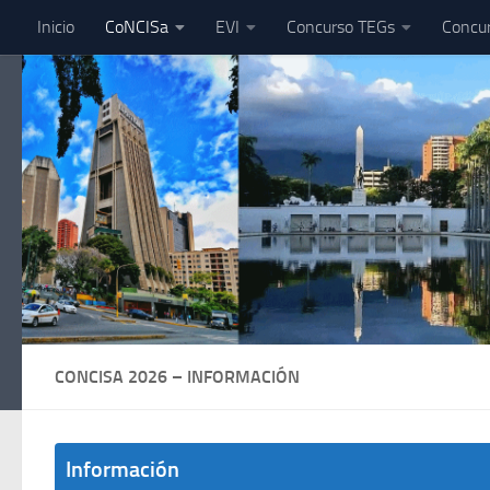
Inicio
CoNCISa
EVI
Concurso TEGs
Concu
Skip to content
CONCISA 2026 – INFORMACIÓN
Información