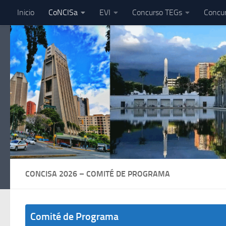
Inicio
CoNCISa
EVI
Concurso TEGs
Concu
Skip to content
CONCISA 2026 – COMITÉ DE PROGRAMA
Comité de Programa