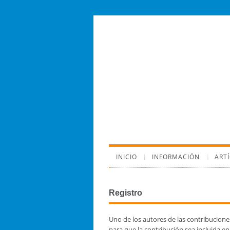
INICIO
INFORMACIÓN
ART
Registro
Uno de los autores de las contribucione
para que la contribución sea incluida en