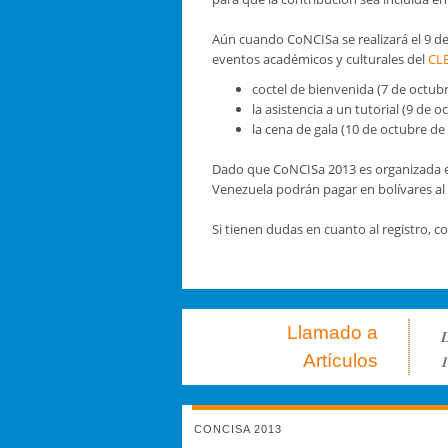
Aún cuando CoNCISa se realizará el 9 de
eventos académicos y culturales del
CLE
coctel de bienvenida (7 de octub
la asistencia a un tutorial (9 de 
la cena de gala (10 de octubre de
Dado que CoNCISa 2013 es organizada en 
Venezuela podrán pagar en bolívares al ca
Si tienen dudas en cuanto al registro,
Llamado a
L
Artículos
1
CONCISA 2013