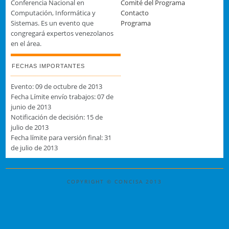
Conferencia Nacional en
Comité del Programa
Computación, Informática y
Contacto
Sistemas. Es un evento que
Programa
congregará expertos venezolanos
en el área.
FECHAS IMPORTANTES
Evento: 09 de octubre de 2013
Fecha Límite envío trabajos: 07 de
junio de 2013
Notificación de decisión: 15 de
julio de 2013
Fecha límite para versión final: 31
de julio de 2013
COPYRIGHT © CONCISA 2013