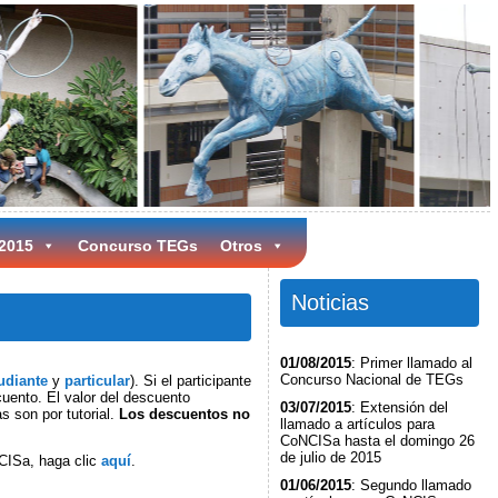
 2015
Concurso TEGs
Otros
Noticias
01/08/2015
: Primer llamado al
Concurso Nacional de TEGs
udiante
y
particular
). Si el participante
cuento. El valor del descuento
03/07/2015
: Extensión del
as son por tutorial.
Los descuentos no
llamado a artículos para
CoNCISa hasta el domingo 26
de julio de 2015
NCISa, haga clic
aquí
.
01/06/2015
: Segundo llamado