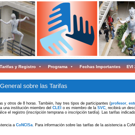
Tarifas y Registro
Programa
Fechas Importantes
EVI
General sobre las Tarifas
s y otros de 8 horas. También, hay tres tipos de participantes (
profesor
,
est
o a una institución miembro del
CLEI
o es miembro de la
SVC
, recibirá un des
ice el registro (inscripción temprana o inscripción tardía). Las tarifas indicad
istencia a
CoNCISa
. Para información sobre las tarifas de la asistencia a Co