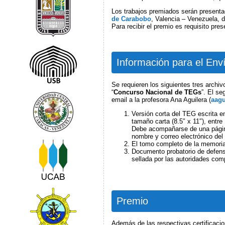
Los trabajos premiados serán presenta
de Carabobo
, Valencia – Venezuela, 
Para recibir el premio es requisito pre
Información para el En
Se requieren los siguientes tres archi
“
Concurso Nacional de TEGs
”. El s
email a la profesora Ana Aguilera (
aag
Versión corta del TEG escrita en
tamaño carta (8.5″ x 11″), entre
Debe acompañarse de una página d
nombre y correo electrónico del 
El tomo completo de la memoria
Documento probatorio de defensa
sellada por las autoridades com
Premio
Además de las respectivas certificacio