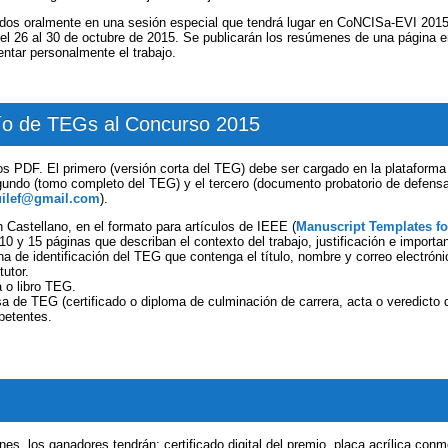
dos oralmente en una sesión especial que tendrá lugar en CoNCISa-EVI 2015,
del 26 al 30 de octubre de 2015. Se publicarán los resúmenes de una página
sentar personalmente el trabajo.
vío de TEGs al Concurso 2015
vos PDF. El primero (versión corta del TEG) debe ser cargado en la plataform
egundo (tomo completo del TEG) y el tercero (documento probatorio de defens
uilef@gmail.com
).
 Castellano, en el formato para artículos de IEEE (
Manuscript Templates f
 10 y 15 páginas que describan el contexto del trabajo, justificación e importa
e identificación del TEG que contenga el título, nombre y correo electrónico 
tutor.
 o libro TEG.
 de TEG (certificado o diploma de culminación de carrera, acta o veredicto
petentes.
nes, los ganadores tendrán: certificado digital del premio, placa acrílica co