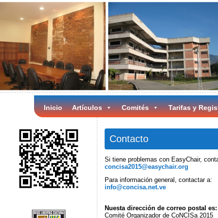
Inicio
Artículos
Comités
Tarifas y Regis
Contacto
Si tiene problemas con EasyChair, conta
concisa2015@easychair.org
Para información general, contactar a:
info@concisa.net.ve
Nuesta dirección de correo postal es:
Comité Organizador de CoNCISa 2015