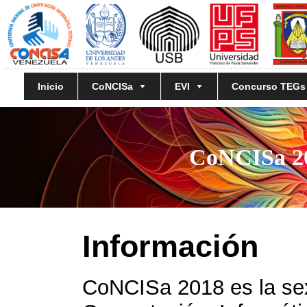
Inicio
CoNCISa
EVI
Concurso TEGs
CoNCISa 20
Información
CoNCISa 2018 es la sex