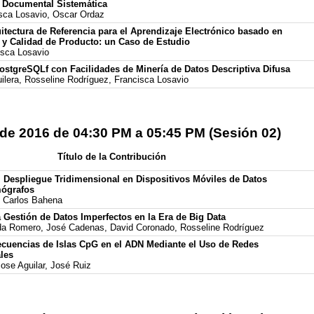
n Documental Sistemática
isca Losavio, Oscar Ordaz
itectura de Referencia para el Aprendizaje Electrónico basado en
y Calidad de Producto: un Caso de Estudio
isca Losavio
ostgreSQLf con Facilidades de Minería de Datos Descriptiva Difusa
uilera, Rosseline Rodríguez, Francisca Losavio
 de 2016 de 04:30 PM a 05:45 PM (Sesión 02)
Título de la Contribución
l Despliegue Tridimensional en Dispositivos Móviles de Datos
ógrafos
 Carlos Bahena
a Gestión de Datos Imperfectos en la Era de Big Data
ida Romero, José Cadenas, David Coronado, Rosseline Rodríguez
Secuencias de Islas CpG en el ADN Mediante el Uso de Redes
ales
Jose Aguilar, José Ruiz