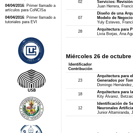
02
Servicios: Revisió
04/04/2016
: Primer llamado a
Juan Herrera, Franc
artículos para CoNCISa
Diseño de una Arqu
04/04/2016
: Primer llamado a
07
Modelo de Negocio 
tutoriales para EVI
Yuly Esteves, Franc
Arquitectura para P
28
Livia Borjas, Ana Ag
Miércoles 26 de octubre
Identificador
Contribución
Arquitectura para e
23
Generados por Tom
Domingo Hernández,
Arquitectura para l
18
Kity Álvarez, Betza
Identificación de 
12
Neuronales Artifici
Junior Altamiranda, 