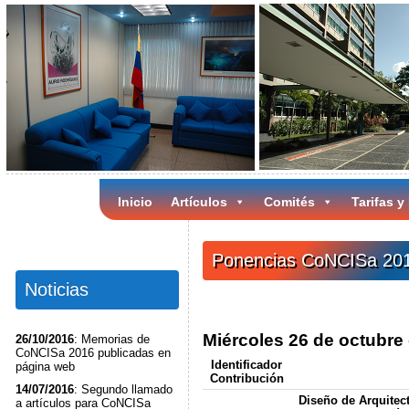
Inicio
Artículos
Comités
Tarifas y
Ponencias CoNCISa 20
Noticias
Miércoles 26 de octubre
26/10/2016
: Memorias de
CoNCISa 2016 publicadas en
Identificador
página web
Contribución
14/07/2016
: Segundo llamado
Diseño de Arquitec
a artículos para CoNCISa