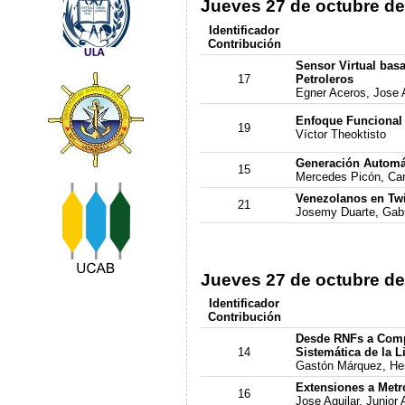
Jueves 27 de octubre de
Identificador
Contribución
Sensor Virtual bas
17
Petroleros
Egner Aceros, Jose 
Enfoque Funcional
19
Víctor Theoktisto
Generación Automá
15
Mercedes Picón, Ca
Venezolanos en Twi
21
Josemy Duarte, Gabr
Jueves 27 de octubre de
Identificador
Contribución
Desde RNFs a Compo
14
Sistemática de la Li
Gastón Márquez, Her
Extensiones a Metr
16
Jose Aguilar, Junior