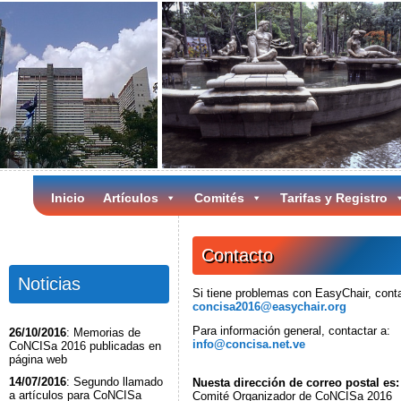
Inicio
Artículos
Comités
Tarifas y Registro
Contacto
Noticias
Si tiene problemas con EasyChair, conta
concisa2016@easychair.org
Para información general, contactar a:
26/10/2016
: Memorias de
info@concisa.net.ve
CoNCISa 2016 publicadas en
página web
14/07/2016
: Segundo llamado
Nuesta dirección de correo postal es:
a artículos para CoNCISa
Comité Organizador de CoNCISa 2016