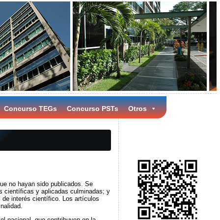
Concurso TEGs
Concurso PSTs
Otros
que no hayan sido publicados. Se
s científicas y aplicadas culminadas; y
de interés científico. Los artículos
inalidad.
el nacional, que contribuyen en la