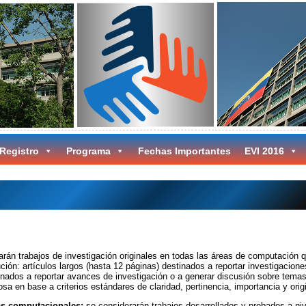
 Registro
Programa
Fechas Importantes
EVI 2016
rán trabajos de investigación originales en todas las áreas de computación 
ión: artículos largos (hasta 12 páginas) destinados a reportar investigacione
inados a reportar avances de investigación o a generar discusión sobre temas 
osa en base a criterios estándares de claridad, pertinencia, importancia y orig
as computacionales:
se considerarán trabajos desarrollados y probados a niv