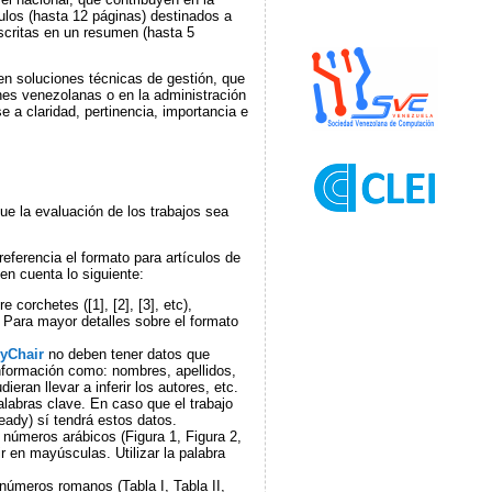
ulos (hasta 12 páginas) destinados a
escritas en un resumen (hasta 5
en soluciones técnicas de gestión, que
nes venezolanas o en la administración
e a claridad, pertinencia, importancia e
e la evaluación de los trabajos sea
eferencia el formato para artículos de
en cuenta lo siguiente:
 corchetes ([1], [2], [3], etc),
 Para mayor detalles sobre el formato
yChair
no deben tener datos que
información como: nombres, apellidos,
ran llevar a inferir los autores, etc.
palabras clave. En caso que el trabajo
eady) sí tendrá estos datos.
 números arábicos (Figura 1, Figura 2,
bir en mayúsculas. Utilizar la palabra
números romanos (Tabla I, Tabla II,