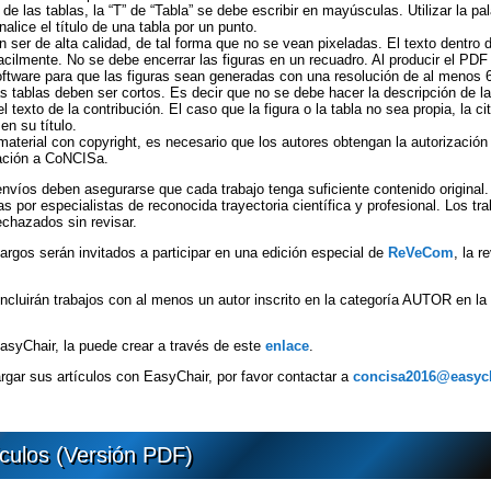
s de las tablas, la “T” de “Tabla” se debe escribir en mayúsculas. Utilizar la pal
nalice el título de una tabla por un punto.
n ser de alta calidad, de tal forma que no se vean pixeladas. El texto dentro 
acilmente. No se debe encerrar las figuras en un recuadro. Al producir el PDF
oftware para que las figuras sean generadas con una resolución de al menos 
las tablas deben ser cortos. Es decir que no se debe hacer la descripción de la
l texto de la contribución. El caso que la figura o la tabla no sea propia, la c
en su título.
material con copyright, es necesario que los autores obtengan la autorización
uación a CoNCISa.
nvíos deben asegurarse que cada trabajo tenga suficiente contenido original.
as por especialistas de reconocida trayectoria científica y profesional. Los t
chazados sin revisar.
argos serán invitados a participar en una edición especial de
ReVeCom
, la 
ncluirán trabajos con al menos un autor inscrito en la categoría AUTOR en la 
syChair, la puede crear a través de este
enlace
.
argar sus artículos con EasyChair, por favor contactar a
concisa2016@easych
culos (Versión PDF)