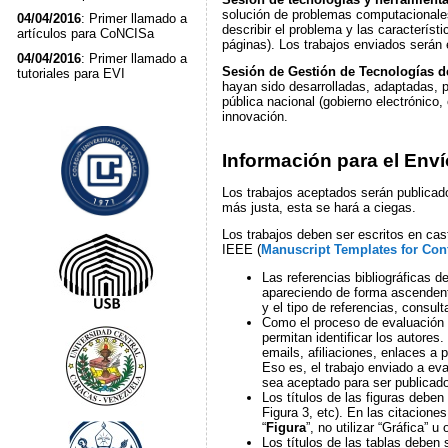
solución de problemas computacionales
04/04/2016
: Primer llamado a
describir el problema y las caracterís
artículos para CoNCISa
páginas). Los trabajos enviados serán 
04/04/2016
: Primer llamado a
Sesión de Gestión de Tecnologías d
tutoriales para EVI
hayan sido desarrolladas, adaptadas, 
pública nacional (gobierno electrónico,
innovación.
Información para el Enví
Los trabajos aceptados serán publicad
más justa, esta se hará a ciegas.
Los trabajos deben ser escritos en ca
IEEE (
Manuscript Templates for Con
Las referencias bibliográficas de
apareciendo de forma ascendente
y el tipo de referencias, consult
Como el proceso de evaluación d
permitan identificar los autores
emails, afiliaciones, enlaces a 
Eso es, el trabajo enviado a eval
sea aceptado para ser publicado
Los títulos de las figuras debe
Figura 3, etc). En las citaciones
“
Figura
”, no utilizar “Gráfica” u
Los títulos de las tablas deben