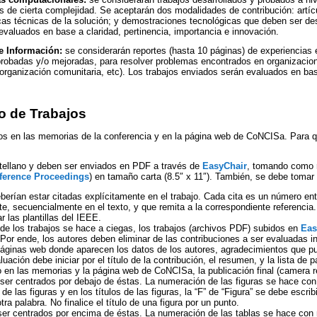
 de cierta complejidad. Se aceptarán dos modalidades de contribución: artíc
ticas técnicas de la solución; y demostraciones tecnológicas que deben ser d
evaluados en base a claridad, pertinencia, importancia e innovación.
e Información:
se considerarán reportes (hasta 10 páginas) de experiencias 
probadas y/o mejoradas, para resolver problemas encontrados en organizacio
 organización comunitaria, etc). Los trabajos enviados serán evaluados en bas
o de Trabajos
os en las memorias de la conferencia y en la página web de CoNCISa. Para qu
stellano y deben ser enviados en PDF a través de
EasyChair
, tomando como r
ference Proceedings
) en tamaño carta (8.5″ x 11″). También, se debe tomar 
berían estar citadas explícitamente en el trabajo. Cada cita es un número entre
, secuencialmente en el texto, y que remita a la correspondiente referencia.
ar las plantillas del IEEE.
e los trabajos se hace a ciegas, los trabajos (archivos PDF) subidos en
Eas
. Por ende, los autores deben eliminar de las contribuciones a ser evaluadas 
páginas web donde aparecen los datos de los autores, agradecimientos que pudie
uación debe iniciar por el título de la contribución, el resumen, y la lista de 
 en las memorias y la página web de CoNCISa, la publicación final (camera r
n ser centrados por debajo de éstas. La numeración de las figuras se hace con
 de las figuras y en los títulos de las figuras, la “F” de “Figura” se debe escri
 otra palabra. No finalice el título de una figura por un punto.
 ser centrados por encima de éstas. La numeración de las tablas se hace con 