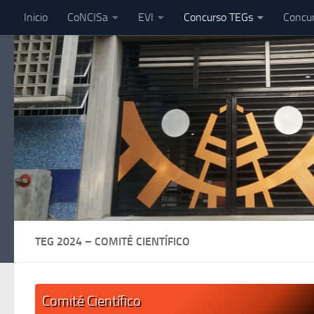
Inicio
CoNCISa
EVI
Concurso TEGs
Concu
Skip to content
TEG 2024 – COMITÉ CIENTÍFICO
Comité Científico