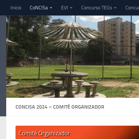
Inicio
CoNCISa
EVI
Concurso TEGs
Concu
Skip to content
CONCISA 2024 – COMITÉ ORGANIZADOR
Comité Organizador